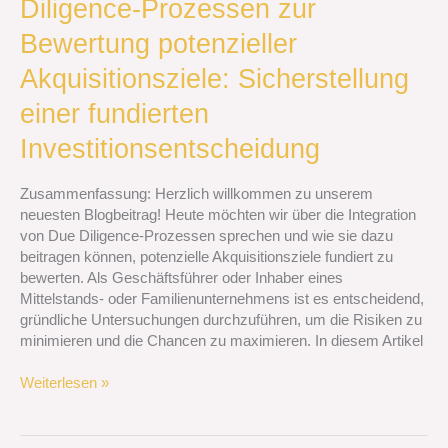
Diligence-Prozessen zur
von
Due
Bewertung potenzieller
Diligence-
Prozessen
Akquisitionsziele: Sicherstellung
zur
einer fundierten
Bewertung
potenzieller
Investitionsentscheidung
Akquisitionsziele:
Sicherstellung
Zusammenfassung: Herzlich willkommen zu unserem
einer
neuesten Blogbeitrag! Heute möchten wir über die Integration
fundierten
von Due Diligence-Prozessen sprechen und wie sie dazu
Investitionsentscheidung
beitragen können, potenzielle Akquisitionsziele fundiert zu
bewerten. Als Geschäftsführer oder Inhaber eines
Mittelstands- oder Familienunternehmens ist es entscheidend,
gründliche Untersuchungen durchzuführen, um die Risiken zu
minimieren und die Chancen zu maximieren. In diesem Artikel
Weiterlesen »