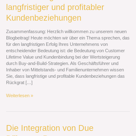
bei
langfristiger und profitabler
der
Wertsteigerung
Kundenbeziehungen
durch
Buy-
Zusammenfassung: Herzlich willkommen zu unserem neuen
and-
Blogbeitrag! Heute möchten wir über ein Thema sprechen, das
Build-
für den langfristigen Erfolg Ihres Unternehmens von
Strategien:
entscheidender Bedeutung ist: die Bedeutung von Customer
Aufbau
Lifetime Value und Kundenbindung bei der Wertsteigerung
langfristiger
durch Buy-and-Build-Strategien. Als Geschäftsführer und
und
Inhaber von Mittelstands- und Familienunternehmen wissen
profitabler
Sie, dass langfristige und profitable Kundenbeziehungen das
Kundenbeziehungen
Rückgrat […]
Weiterlesen »
Die
Die Integration von Due
Integration