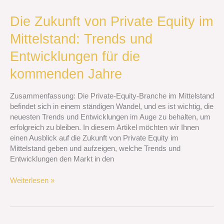
Die
Die Zukunft von Private Equity im
Zukunft
Mittelstand: Trends und
von
Private
Entwicklungen für die
Equity
im
kommenden Jahre
Mittelstand:
Trends
Zusammenfassung: Die Private-Equity-Branche im Mittelstand
und
befindet sich in einem ständigen Wandel, und es ist wichtig, die
Entwicklungen
neuesten Trends und Entwicklungen im Auge zu behalten, um
für
erfolgreich zu bleiben. In diesem Artikel möchten wir Ihnen
die
einen Ausblick auf die Zukunft von Private Equity im
kommenden
Mittelstand geben und aufzeigen, welche Trends und
Jahre
Entwicklungen den Markt in den
Weiterlesen »