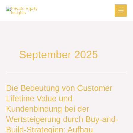
Zum
Inhalt
springen
September 2025
Die
Die Bedeutung von Customer
Bedeutung
Lifetime Value und
von
Customer
Kundenbindung bei der
Lifetime
Value
Wertsteigerung durch Buy-and-
und
Build-Strategien: Aufbau
Kundenbindung